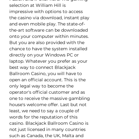
selection at William Hill is 
impressive with options to access 
the casino via download, instant play 
and even mobile play. The state-of-
the-art software can be downloaded 
onto your computer within minutes. 
But you are also provided with the 
chance to have the system installed 
directly on your Windows PC or 
laptop. Whatever you prefer as your 
best way to connect Blackjack 
Ballroom Casino, you will have to 
open an official account. This is the 
only legal way to become the 
operator's official customer and as 
one to receive the massive gambling 
house's welcome offer. Last but not 
least, we need to say a couple of 
words for the reputation of this 
casino. Blackjack Ballroom Casino is 
not just licensed in many countries 
such as Canada, the UK, Malta and 