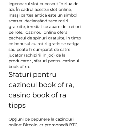
legendarul slot cunoscut în ziua de 
azi. În cadrul acestui slot online, 
însăși cartea antică este un simbol 
scatter, declanșând zece rotiri 
gratuite, imediat ce apare de trei ori 
pe role.  Cazinoul online ofera 
pachetul de spinuri gratuite, in timp 
ce bonusul cu rotiri gratis se catiga 
sau poate fi cumparat de catre 
jucator (achizi?ii in joc) de la 
producator., sfaturi pentru cazinoul 
book of ra.
Sfaturi pentru 
cazinoul book of ra, 
casino book of ra 
tipps
Opțiuni de depunere la cazinouri 
online: Bitcoin, criptomonedă BTC, 