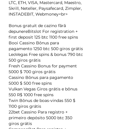
LTC, ETH, VISA, Mastercard, Maestro, 
Skrill, Neteller, Paysafecard, Zimpler, 
INSTADEBIT, Webmoney<br>
Bonus gratuit de cazino fără 
depunereBitslot For registration + 
first deposit 125 btc 1100 free spins
Booi Cassino Bônus para 
pagamento 1250 btc 500 giros grátis
LeoVegas Free spins & bonus 790 btc 
500 giros grátis
Fresh Cassino Bonus for payment 
5000 $ 700 giros grátis
Cassino Bônus para pagamento 
5000 $ 500 free spins
Vulkan Vegas Giros grátis e bônus 
550 R$ 1000 free spins
Twin Bônus de boas-vindas 550 $ 
1100 giros grátis
22bet Cassino Para registro + 
primeiro depósito 5000 btc 350 
giros grátis