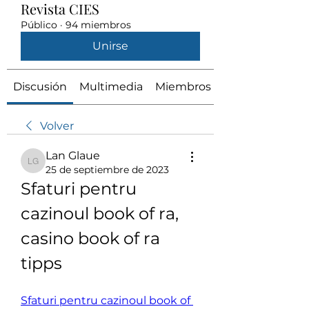
Revista CIES
Público
·
94 miembros
Unirse
Discusión
Multimedia
Miembros
Volver
Lan Glaue
Lan Glaue
25 de septiembre de 2023
Sfaturi pentru 
cazinoul book of ra, 
casino book of ra 
tipps
Sfaturi pentru cazinoul book of 