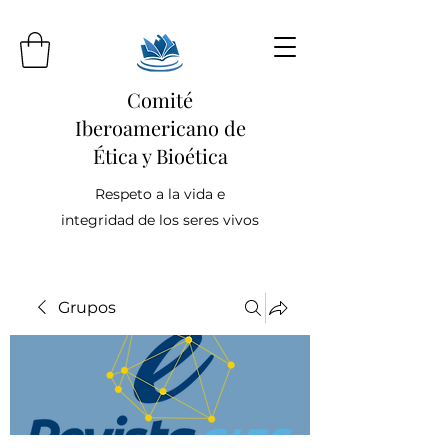
Comité
Iberoamericano de
Ética y Bioética
Respeto a la vida e
integridad de los seres vivos
Grupos