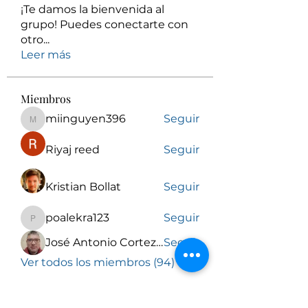
¡Te damos la bienvenida al
grupo! Puedes conectarte con
otro
...
Leer más
Miembros
miinguyen396
Seguir
miinguyen396
Riyaj reed
Seguir
Kristian Bollat
Seguir
poalekra123
Seguir
poalekra123
José Antonio Cortez Torrez
Seguir
Ver todos los miembros (94)