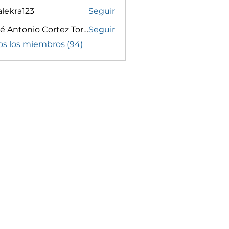
lekra123
Seguir
a123
José Antonio Cortez Torrez
Seguir
os los miembros (94)