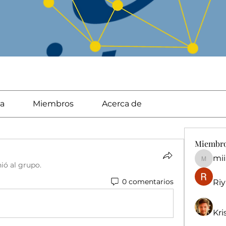
a
Miembros
Acerca de
Miembr
mi
miingu
nió al grupo.
0 comentarios
Riy
Kri