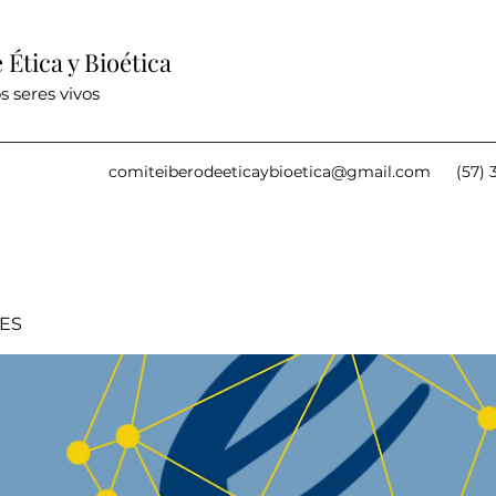
Ética y Bioética
s seres vivos
comiteiberodeeticaybioetica@gmail.com
(57) 
IES