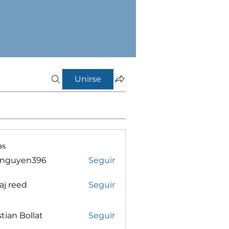
Unirse
os
inguyen396
Seguir
yen396
aj reed
Seguir
stian Bollat
Seguir