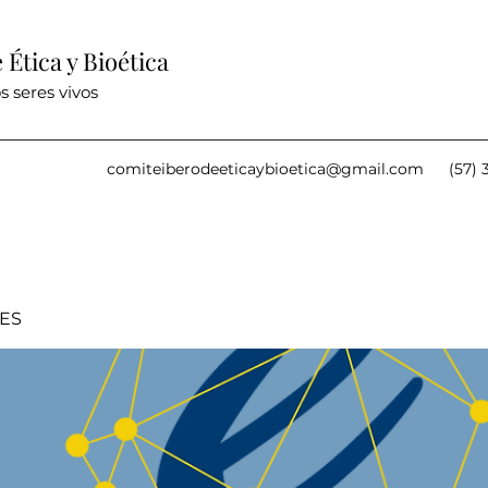
Ética y Bioética
s seres vivos
comiteiberodeeticaybioetica@gmail.com
(57) 
IES