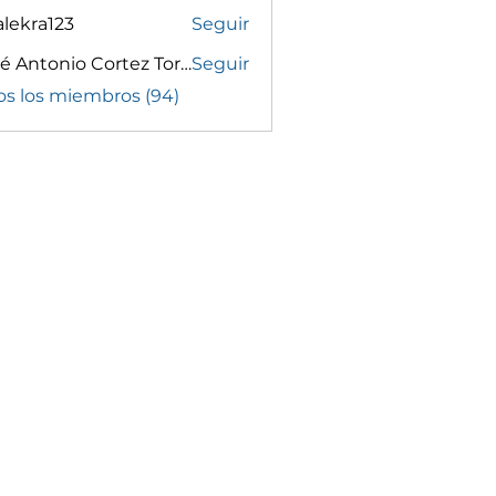
lekra123
Seguir
a123
José Antonio Cortez Torrez
Seguir
os los miembros (94)