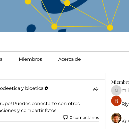
a
Miembros
Acerca de
Miembr
deetica y bioetica
mi
miingu
grupo! Puedes conectarte con otros 
Riy
ciones y compartir fotos.
0 comentarios
Kri