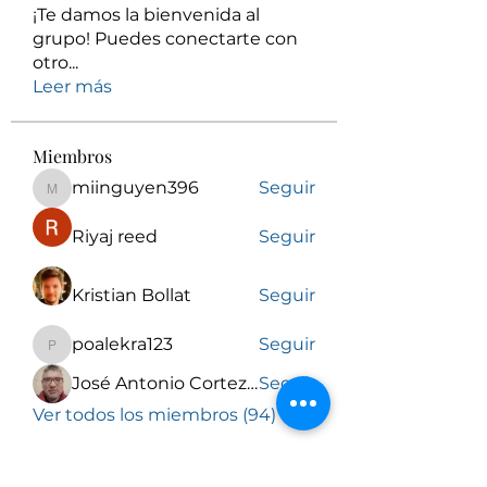
¡Te damos la bienvenida al
grupo! Puedes conectarte con
otro
...
Leer más
Miembros
miinguyen396
Seguir
miinguyen396
Riyaj reed
Seguir
Kristian Bollat
Seguir
poalekra123
Seguir
poalekra123
José Antonio Cortez Torrez
Seguir
Ver todos los miembros (94)