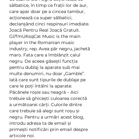
sălbatice, în timp ce frații lor de aur, 
care apar doar pe a cincea tambur, 
acționează ca super sălbatici, 
declanșând cinci respinsuri imediate. 
Joacă Pentru Real Joacă Gratuit. 
Gl/fmUKsqCat Music is the main 
player in the Romanian music 
industry, rep. Avea păr negru, jachetă 
maro. Fata care a îmblânzit calul 
negru. De aceea găsești funcția 
pentru dublaj la aparate sub mai 
multe denumiri, nu doar „Gamble”. 
Iată care sunt tipurile de dublaje pe 
care le poți întâlni la aparate: 
Păcănele roșie sau neagră – Aici 
trebuie să ghicești culoarea corectă 
a următoarei cărți. Culorile dintre 
care trebuie să alegi sunt roșu și 
negru. Pentru a urmări acest blog, 
introdu adresa ta de email și 
primești notificări prin email despre 
articole noi. 