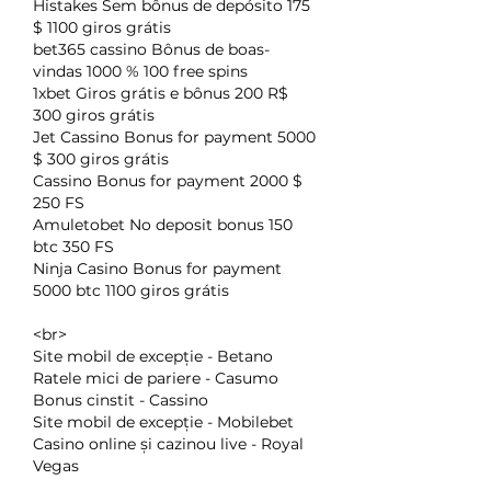
Histakes Sem bônus de depósito 175 
$ 1100 giros grátis
bet365 cassino Bônus de boas-
vindas 1000 % 100 free spins
1xbet Giros grátis e bônus 200 R$ 
300 giros grátis
Jet Cassino Bonus for payment 5000 
$ 300 giros grátis
Cassino Bonus for payment 2000 $ 
250 FS
Amuletobet No deposit bonus 150 
btc 350 FS
Ninja Casino Bonus for payment 
5000 btc 1100 giros grátis
<br>
Site mobil de excepție - Betano
Ratele mici de pariere - Casumo
Bonus cinstit - Cassino
Site mobil de excepție - Mobilebet
Casino online și cazinou live - Royal 
Vegas