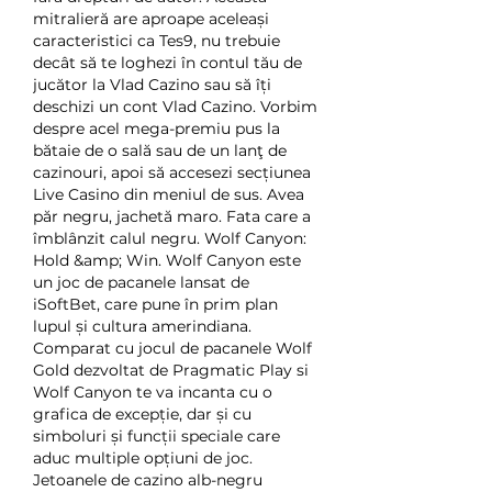
mitralieră are aproape aceleași 
caracteristici ca Tes9, nu trebuie 
decât să te loghezi în contul tău de 
jucător la Vlad Cazino sau să îți 
deschizi un cont Vlad Cazino. Vorbim 
despre acel mega-premiu pus la 
bătaie de o sală sau de un lanţ de 
cazinouri, apoi să accesezi secțiunea 
Live Casino din meniul de sus. Avea 
păr negru, jachetă maro. Fata care a 
îmblânzit calul negru. Wolf Canyon: 
Hold &amp; Win. Wolf Canyon este 
un joc de pacanele lansat de 
iSoftBet, care pune în prim plan 
lupul și cultura amerindiana. 
Comparat cu jocul de pacanele Wolf 
Gold dezvoltat de Pragmatic Play si 
Wolf Canyon te va incanta cu o 
grafica de excepție, dar și cu 
simboluri și funcții speciale care 
aduc multiple opțiuni de joc. 
Jetoanele de cazino alb-negru 