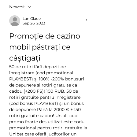
Newest
Lan Glaue
Sep 26, 2023
Promoție de cazino 
mobil păstrați ce 
câștigați
50 de rotiri fără depozit de 
înregistrare (cod promoțional 
PLAYBEST) și 100% -200% bonusuri 
de depunere și rotiri gratuite ca 
cadou (+200 FS)! 100 RUB. 50 de 
rotiri gratuite pentru înregistrare 
(cod bonus PLAYBEST) și un bonus 
de depunere Până la 2000 € + 150 
rotiri gratuite cadou! Un alt cod 
promo foarte des utilizat este codul 
promoțional pentru rotiri gratuite la 
Unibet care oferă jucătorilor un 