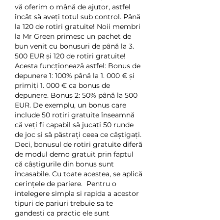
vă oferim o mână de ajutor, astfel 
încât să aveți totul sub control. Până 
la 120 de rotiri gratuite! Noii membri 
la Mr Green primesc un pachet de 
bun venit cu bonusuri de până la 3. 
500 EUR și 120 de rotiri gratuite! 
Acesta funcționează astfel: Bonus de 
depunere 1: 100% până la 1. 000 € și 
primiți 1. 000 € ca bonus de 
depunere. Bonus 2: 50% până la 500 
EUR. De exemplu, un bonus care 
include 50 rotiri gratuite înseamnă 
că veți fi capabil să jucați 50 runde 
de joc și să păstrați ceea ce câștigați. 
Deci, bonusul de rotiri gratuite diferă 
de modul demo gratuit prin faptul 
că câștigurile din bonus sunt 
încasabile. Cu toate acestea, se aplică 
cerințele de pariere.  Pentru o 
intelegere simpla si rapida a acestor 
tipuri de pariuri trebuie sa te 
gandesti ca practic ele sunt 