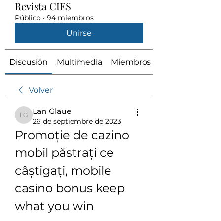
Revista CIES
Público
·
94 miembros
Unirse
Discusión
Multimedia
Miembros
Volver
Lan Glaue
Lan Glaue
26 de septiembre de 2023
Promoție de cazino 
mobil păstrați ce 
câștigați, mobile 
casino bonus keep 
what you win