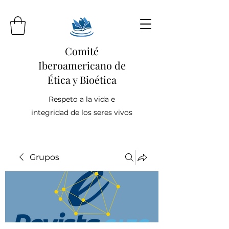
Comité
Iberoamericano de
Ética y Bioética
Respeto a la vida e
integridad de los seres vivos
Grupos