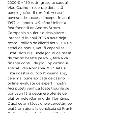
2000 € + 150 rotiri gratuite cadou! 
Vlad Cazino – recenzie detaliată 
pentru jucătorii români. Această 
poveste de succes a început în anul 
1997 la Londra, UK, când Unibet a 
fost fondată de Andres Strom. 
Compania a suferit o dezvoltare 
intensă și în anul 2016 a avut deja 
peste 1 milion de clienți activi. Cu un 
astfel de bonus, veți fi capabil să 
jucați sloturi și unele jocuri de masă 
de cazino bazate pe RNG, fără a vă 
finanța contul de joc. Top cazinouri 
aplicații din România 2023. Iată și 
lista noastră cu top 10 casino app, 
cele mai bune aplicații de cazino 
online, evaluate de experții noștri. 
Aici puteți verifica toate tipurile de 
bonusuri fără depunere oferite de 
platformele iGaming din România. 
După ce am făcut unele cercetări pe 
piață, am ajuns la concluzia că Frank 