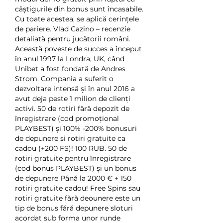
câștigurile din bonus sunt încasabile. 
Cu toate acestea, se aplică cerințele 
de pariere. Vlad Cazino – recenzie 
detaliată pentru jucătorii români. 
Această poveste de succes a început 
în anul 1997 la Londra, UK, când 
Unibet a fost fondată de Andres 
Strom. Compania a suferit o 
dezvoltare intensă și în anul 2016 a 
avut deja peste 1 milion de clienți 
activi. 50 de rotiri fără depozit de 
înregistrare (cod promoțional 
PLAYBEST) și 100% -200% bonusuri 
de depunere și rotiri gratuite ca 
cadou (+200 FS)! 100 RUB. 50 de 
rotiri gratuite pentru înregistrare 
(cod bonus PLAYBEST) și un bonus 
de depunere Până la 2000 € + 150 
rotiri gratuite cadou! Free Spins sau 
rotiri gratuite fără deounere este un 
tip de bonus fără depunere sloturi 
acordat sub forma unor runde 