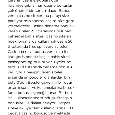
paranın üzerine ek olarak bir 
ikramiye gibi alınan casino bonusları 
çok önemli bir konumdadır. Bonus 
veren casino siteleri bu parayı size 
para yatırma sonrası seçiminize göre 
vermektedir. Casino deneme bonusu 
veren siteler 2023 arasında bulunan 
bahsegel bahis sitesi, casino siteleri 
ndeki oyunlarda kullanmak üzere 50 
tl tutarında free spin veren siteler. 
Casino bedava bonus veren siteler 
kategorisinde bir başka bahis sitesi 
pashagaming bulunuyor. Üyelerine 
tam 20 tl tutarında deneme bonusu 
veriliyor. Freespin veren siteler 
arasında en popüler olanlardan biri 
bets10’dur. Bets10, güvenilir bir oyun 
ortamı sunar ve kullanıcılarına birçok 
farklı bonus seçeneği sunar. Betboo 
ise, kullanıcılarına sunduğu freespin 
bonusları ile dikkat çekiyor. Betpas 
siteye ilk üye olan kullanıcılarına 50 tl 
bedava casino bonusu vermektedir. 