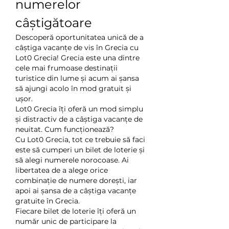
numerelor 
câștigătoare
Descoperă oportunitatea unică de a 
câștiga vacanțe de vis în Grecia cu 
Lot0 Grecia! Grecia este una dintre 
cele mai frumoase destinații 
turistice din lume și acum ai șansa 
să ajungi acolo în mod gratuit și 
ușor.
Lot0 Grecia îți oferă un mod simplu 
și distractiv de a câștiga vacanțe de 
neuitat. Cum funcționează?
Cu Lot0 Grecia, tot ce trebuie să faci 
este să cumperi un bilet de loterie și 
să alegi numerele norocoase. Ai 
libertatea de a alege orice 
combinație de numere dorești, iar 
apoi ai șansa de a câștiga vacanțe 
gratuite în Grecia.
Fiecare bilet de loterie îți oferă un 
număr unic de participare la 