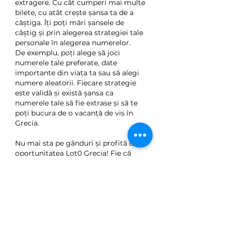
extragere. Cu cât cumperi mai multe 
bilete, cu atât crește șansa ta de a 
câștiga. Îți poți mări șansele de 
câștig și prin alegerea strategiei tale 
personale în alegerea numerelor.
De exemplu, poți alege să joci 
numerele tale preferate, date 
importante din viața ta sau să alegi 
numere aleatorii. Fiecare strategie 
este validă și există șansa ca 
numerele tale să fie extrase și să te 
poți bucura de o vacanță de vis în 
Grecia.
Nu mai sta pe gânduri și profită de 
oportunitatea Lot0 Grecia! Fie că 
vrei să petreci timp pe plajele 
nesfârșite ale insulelor grecești, să 
explorezi siturile istorice sau să te 
bucuri de deliciile culinare ale 
bucătăriei grecești, Lot0 Grecia îți 
oferă șansa de a trăi experiențe unice 
și de neuitat.