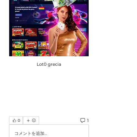
Lot0 grecia
1
0
コメントを追加…