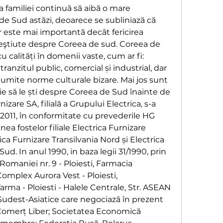
a familiei continuă să aibă o mare 
e Sud astăzi, deoarece se subliniază că 
este mai importantă decât fericirea 
 neştiute despre Coreea de sud. Coreea de 
u calități în domenii vaste, cum ar fi: 
ranzitul public, comercial și industrial, dar 
mite norme culturale bizare. Mai jos sunt 
ie să le ști despre Coreea de Sud înainte de 
rnizare SA, filială a Grupului Electrica, s-a 
. 2011, în conformitate cu prevederile HG 
nea fostelor filiale Electrica Furnizare 
a Furnizare Transilvania Nord și Electrica 
ud. In anul 1990, in baza legii 31/1990, prin 
omaniei nr. 9 - Ploiesti, Farmacia 
Complex Aurora Vest - Ploiesti, 
rma - Ploiesti - Halele Centrale, Str. ASEAN 
 Sudest-Asiatice care negociază în prezent 
omerț Liber; Societatea Economică 