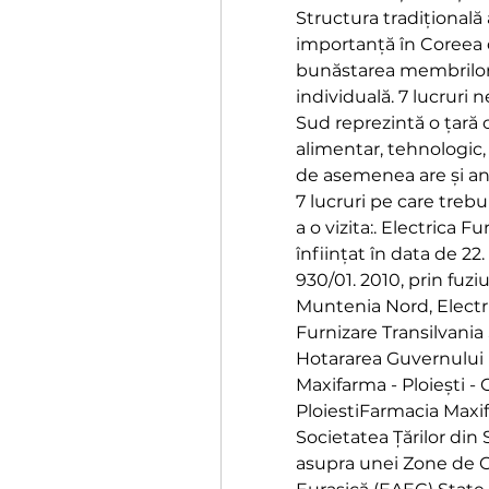
Structura tradițională 
importanță în Coreea d
bunăstarea membrilor 
individuală. 7 lucruri
Sud reprezintă o țară c
alimentar, tehnologic, t
de asemenea are și anu
7 lucruri pe care trebu
a o vizita:. Electrica Fu
înființat în data de 22
930/01. 2010, prin fuziu
Muntenia Nord, Electric
Furnizare Transilvania S
Hotararea Guvernului R
Maxifarma - Ploiești - 
PloiestiFarmacia Maxifa
Societatea Țărilor din
asupra unei Zone de C