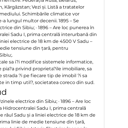
 membre: Federația Rusă, Belarus, 
 Kârgâzstan; Vezi și. Listă a tratatelor 
mediului. Schimbările climatice vor 
-a lungul multor decenii. 1895 – Se 
trice din Sibiu; · 1896 – Are loc punerea în 
alei Sadu I, prima centrală interurbană din 
 liniei electrice de 18 km de 4500 V Sadu – 
medie tensiune din țară, pentru 
ibiu;. 
ocale sa i?i modifice sistemele informatice, 
 pia?a privind proprieta?ile imobiliare, sa 
 strada ?i pe fiecare tip de imobil ?i sa 
e in timp util?, societatea coreco din sud.
ud
 Hidrocentralei Sadu I, prima centrală 
e râul Sadu și a liniei electrice de 18 km de 
rima linie de medie tensiune din țară, 