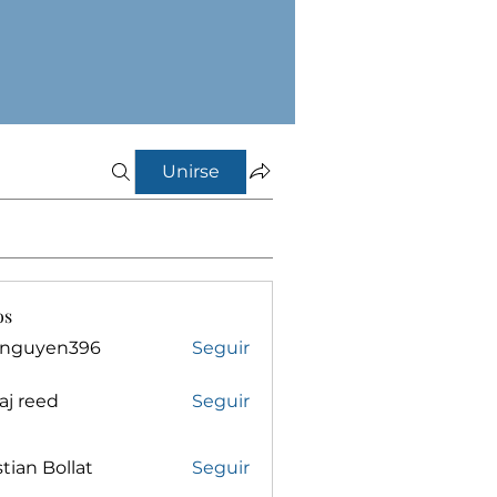
Unirse
os
inguyen396
Seguir
yen396
aj reed
Seguir
stian Bollat
Seguir