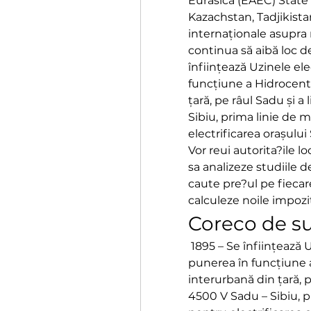
Eurasică (EAEC) State
Kazachstan, Tadjikistan,
internaționale asupra 
continua să aibă loc de
înființează Uzinele elec
funcțiune a Hidrocentr
țară, pe râul Sadu și a
Sibiu, prima linie de 
electrificarea orașului S
Vor reui autorita?ile l
sa analizeze studiile de
caute pre?ul pe fiecare
calculeze noile impozit
Coreco de s
 1895 – Se înființează Uzinele electrice din Sibiu; · 1896 – Are loc 
punerea în funcțiune a
interurbană din țară, p
4500 V Sadu – Sibiu, p