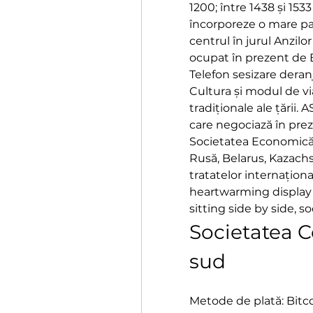
1200; între 1438 și 1533 
încorporeze o mare par
centrul în jurul Anzilor
ocupat în prezent de Ec
Telefon sesizare deran
Cultura și modul de vi
tradiționale ale țării.
care negociază în pre
Societatea Economică 
Rusă, Belarus, Kazachsta
tratatelor internaționa
heartwarming display 
sitting side by side, s
Societatea C
sud
Metode de plată: Bitco