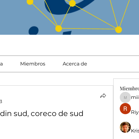
a
Miembros
Acerca de
Miembr
mi
miingu
3
din sud, coreco de sud
Riy
Kri