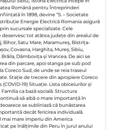
așului Sibiu;. Istoria Electrica începe în 
tatea Română pentru Întreprinderi 
înființată în 1898, devine “S. – Societate 
ribuție Energie Electrică Romania asigură 
 prin sucursale specializate. Cele 
deservesc tot atâtea județe din arealul de 
j, Bihor, Satu Mare, Maramureș, Bistrița-
așov, Covasna, Harghita, Mureș, Sibiu, 
 Brăila, Dâmbovița și Vrancea. De aici se 
rea din parcare, apoi stanga pe sub pod 
la Coreco Sud, de unde se reia traseul 
ate. Stație de trecere din apropiere Coreco 
(COVID-19) Situație. Lista obiceiurilor și 
 Familia ca bază socială. Structura 
 continuă să aibă o mare importanță în 
deoarece se subliniază că bunăstarea 
ortantă decât fericirea individuală. 
el mai mare imperiu din America 
cat pe înălțimile din Peru în jurul anului 