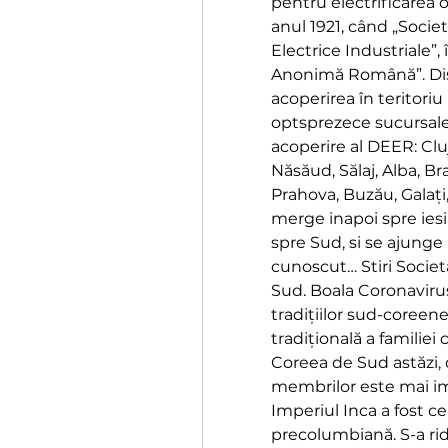
pentru electrificarea or
anul 1921, când „Socie
Electrice Industriale”, 
Anonimă Română”. Dist
acoperirea în teritoriu
optsprezece sucursale 
acoperire al DEER: Clu
Năsăud, Sălaj, Alba, Br
Prahova, Buzău, Galați,
merge inapoi spre iesi
spre Sud, si se ajunge 
cunoscut… Stiri Societ
Sud. Boala Coronavirus 
tradițiilor sud-coreene
tradițională a familiei
Coreea de Sud astăzi, 
membrilor este mai imp
Imperiul Inca a fost c
precolumbiană. S-a ridi