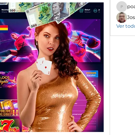
poa
poalekr
Ver tod