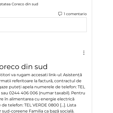
etatea Coreco din sud
1 comentario
oreco din sud
itori va rugam accesati link-ul: Asistență 
matii referitoare la factură, contractul de 
gaze puteți apela numerele de telefon: TEL 
au 0244 406 006 (numar taxabil). Pentru 
e în alimentarea cu energie electrică 
de telefon: TEL VERDE 0800 […]. Lista 
lor sud-coreene Familia ca bază socială. 