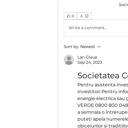
Soci
0
Write a comment...
Sort by:
Newest
Lan Glaue
Sep 24, 2023
Societatea C
Pentru asistenta invest
investitori Pentru infor
energie electrica sau 
VERDE 0800 800 048 s
a semnala o întreruper
puteți apela numerele 
obiceiurilor și tradiții