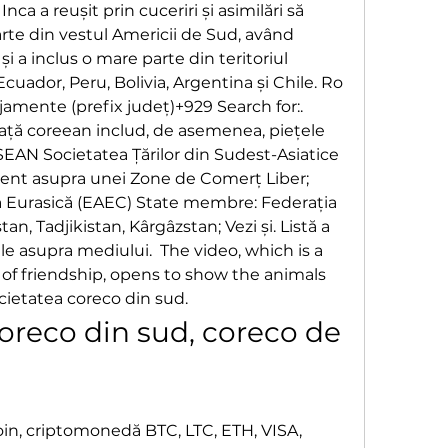
Inca a reușit prin cuceriri și asimilări să 
te din vestul Americii de Sud, având 
 și a inclus o mare parte din teritoriul 
uador, Peru, Bolivia, Argentina și Chile. Ro 
jamente (prefix județ)+929 Search for:. 
ață coreean includ, de asemenea, piețele 
 ASEAN Societatea Țărilor din Sudest-Asiatice 
zent asupra unei Zone de Comerț Liber; 
Eurasică (EAEC) State membre: Federația 
n, Tadjikistan, Kârgâzstan; Vezi și. Listă a 
le asupra mediului.  The video, which is a 
of friendship, opens to show the animals 
ocietatea coreco din sud.
oreco din sud, coreco de 
in, criptomonedă BTC, LTC, ETH, VISA, 