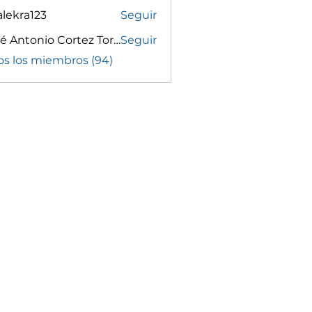
lekra123
Seguir
a123
José Antonio Cortez Torrez
Seguir
os los miembros (94)