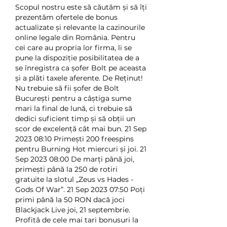
Scopul nostru este să căutăm și să îți 
prezentăm ofertele de bonus 
actualizate și relevante la cazinourile 
online legale din România. Pentru 
cei care au propria lor firma, li se 
pune la dispoziție posibilitatea de a 
se înregistra ca șofer Bolt pe aceasta 
și a plăti taxele aferente. De Reținut! 
Nu trebuie să fii șofer de Bolt 
București pentru a câștiga sume 
mari la final de lună, ci trebuie să 
dedici suficient timp și să obții un 
scor de excelență cât mai bun. 21 Sep 
2023 08:10 Primești 200 freespins 
pentru Burning Hot miercuri și joi. 21 
Sep 2023 08:00 De marți până joi, 
primești până la 250 de rotiri 
gratuite la slotul „Zeus vs Hades - 
Gods Of War”. 21 Sep 2023 07:50 Poți 
primi până la 50 RON dacă joci 
Blackjack Live joi, 21 septembrie. 
Profită de cele mai tari bonusuri la 