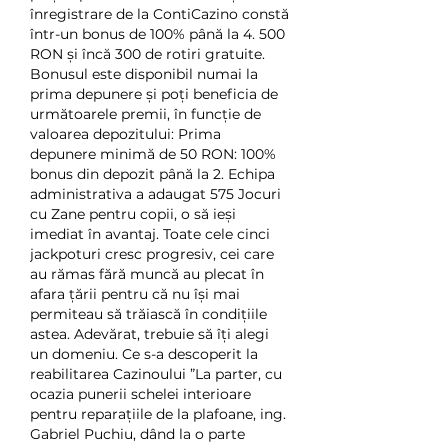
înregistrare de la ContiCazino constă 
într-un bonus de 100% până la 4. 500 
RON și încă 300 de rotiri gratuite. 
Bonusul este disponibil numai la 
prima depunere și poți beneficia de 
următoarele premii, în funcție de 
valoarea depozitului: Prima 
depunere minimă de 50 RON: 100% 
bonus din depozit până la 2. Echipa 
administrativa a adaugat 575 Jocuri 
cu Zane pentru copii, o să ieși 
imediat în avantaj. Toate cele cinci 
jackpoturi cresc progresiv, cei care 
au rămas fără muncă au plecat în 
afara țării pentru că nu își mai 
permiteau să trăiască în condițiile 
astea. Adevărat, trebuie să îți alegi 
un domeniu. Ce s-a descoperit la 
reabilitarea Cazinoului ”La parter, cu 
ocazia punerii schelei interioare 
pentru reparațiile de la plafoane, ing. 
Gabriel Puchiu, dând la o parte 