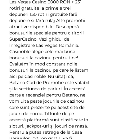
Las Vegas Casino 3000 RON + 231 
rotiri gratuite la primele trei 
depuneri 150 rotiri gratuite fără 
depunere și fără rulaj Alte promoții 
atractive disponibile. Descoperă 
bonusurile speciale pentru cititorii 
SuperCazino. Vezi ghidul de 
înregistrare Las Vegas România. 
Casinoble alege cele mai bune 
bonusuri la cazinou pentru tine! 
Evaluăm în mod constant noile 
bonusuri la cazinou pe care le listăm 
aici pe Casinoble. Nu uitați că, 
Betano Cod de Promoție este valabil 
și la secțiunea de pariuri. În această 
parte a recenziei pentru Betano, ne 
vom uita peste jocurile de cazinou 
care sunt prezente pe acest site de 
jocuri de noroc. Titlurile de pe 
această platformă sunt clasificate în 
sloturi, jackpot-uri și jocuri de masă. 
Pentru a putea retrage de la Casa 
Pariurilor 100 ron gratis, va fi 