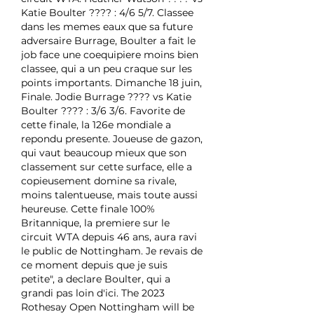
Katie Boulter ???? : 4/6 5/7. Classee 
dans les memes eaux que sa future 
adversaire Burrage, Boulter a fait le 
job face une coequipiere moins bien 
classee, qui a un peu craque sur les 
points importants. Dimanche 18 juin, 
Finale. Jodie Burrage ???? vs Katie 
Boulter ???? : 3/6 3/6. Favorite de 
cette finale, la 126e mondiale a 
repondu presente. Joueuse de gazon, 
qui vaut beaucoup mieux que son 
classement sur cette surface, elle a 
copieusement domine sa rivale, 
moins talentueuse, mais toute aussi 
heureuse. Cette finale 100% 
Britannique, la premiere sur le 
circuit WTA depuis 46 ans, aura ravi 
le public de Nottingham. Je revais de 
ce moment depuis que je suis 
petite", a declare Boulter, qui a 
grandi pas loin d'ici. The 2023 
Rothesay Open Nottingham will be 