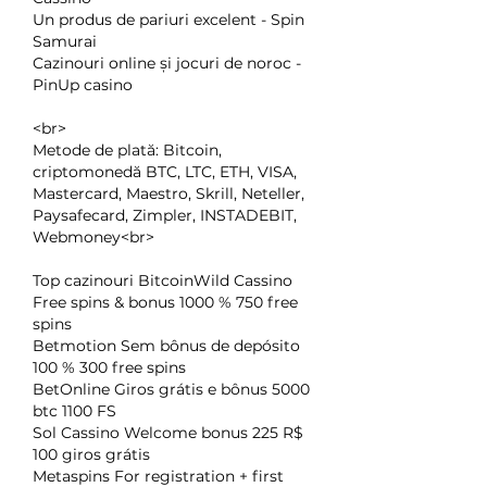
Un produs de pariuri excelent - Spin 
Samurai
Cazinouri online și jocuri de noroc - 
PinUp casino
<br>
Metode de plată: Bitcoin, 
criptomonedă BTC, LTC, ETH, VISA, 
Mastercard, Maestro, Skrill, Neteller, 
Paysafecard, Zimpler, INSTADEBIT, 
Webmoney<br>
Top cazinouri BitcoinWild Cassino 
Free spins & bonus 1000 % 750 free 
spins
Betmotion Sem bônus de depósito 
100 % 300 free spins
BetOnline Giros grátis e bônus 5000 
btc 1100 FS
Sol Cassino Welcome bonus 225 R$ 
100 giros grátis
Metaspins For registration + first 