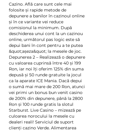
Cazino. Află care sunt cele mai 
folosite și rapide metode de 
depunere a banilor în cazinoul online 
și în ce variante vei reduce 
comisionul la minimum. După 
deschiderea unui cont la un cazinou 
online, următorul pas logic este să 
depui bani în cont pentru a te putea 
&quot;așeza&quot; la mesele de joc. 
Depunerea 2 – Realizează o depunere 
cu valoarea cuprinsă între 40 și 199 
Ron, iar noi îți oferim 125% din suma 
depusă și 50 runde gratuite la jocul 
ca la aparate ICE Mania. Dacă depui 
o sumă mai mare de 200 Ron, atunci 
vei primi un bonus bun venit casino 
de 200% din depunere, până la 2800 
Ron și 100 runde gratis la slotul 
Starburst. Live Casino – mizează pe 
culoarea norocului la mesele cu 
dealeri reali! Serviciul de suport 
clienți cazino Verde. Alimentarea 