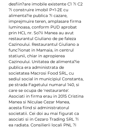
desfiin?are imobile existente C1 ?i C2 
?i construire imobil P+1-2E cu 
alimenta?ie publica ?i cazare, 
imprejmuire teren, amplasare firma 
luminoasa, conform PUD aprobat 
prin HCL nr. So?ii Manea au avut 
restaurantul Giuliano de pe faleza 
Cazinoului. Restaurantul Giuliano a 
func?ionat in Mamaia, in centrul 
statiunii, chiar in apropierea 
Cazinoului. Unitatea de alimenta?ie 
publica era administrata de 
societatea Macrosi Food SRL, cu 
sediul social in municipiul Constanta, 
pe strada Fagetului numarul 140, si 
care se ocupa de 'restaurante'. 
Asociati in firma erau in 2015 Cristina 
Manea si Niculae Cezar Manea, 
acesta fiind si administratorul 
societatii. Cei doi au mai figurat ca 
asociati si in Cezaro Trading SRL ?i 
ea radiata. Consilierii locali PNL ?i 