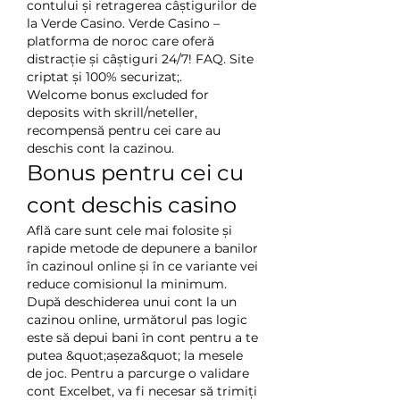
contului și retragerea câștigurilor de 
la Verde Casino. Verde Casino – 
platforma de noroc care oferă 
distracție și câștiguri 24/7! FAQ. Site 
criptat și 100% securizat;. 
Welcome bonus excluded for 
deposits with skrill/neteller, 
recompensă pentru cei care au 
deschis cont la cazinou.
Bonus pentru cei cu 
cont deschis casino
Află care sunt cele mai folosite și 
rapide metode de depunere a banilor 
în cazinoul online și în ce variante vei 
reduce comisionul la minimum. 
După deschiderea unui cont la un 
cazinou online, următorul pas logic 
este să depui bani în cont pentru a te 
putea &quot;așeza&quot; la mesele 
de joc. Pentru a parcurge o validare 
cont Excelbet, va fi necesar să trimiți 