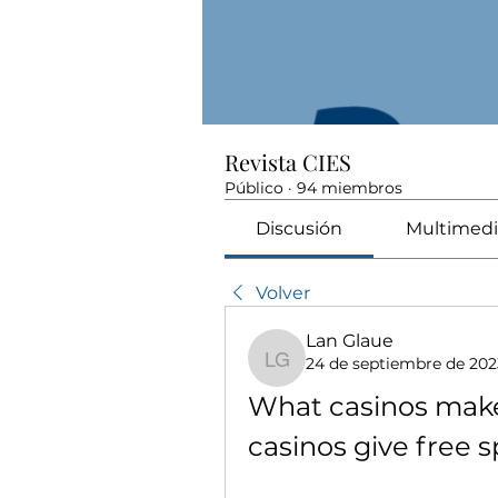
Revista CIES
Público
·
94 miembros
Discusión
Multimedi
Volver
Lan Glaue
24 de septiembre de 202
Lan Glaue
What casinos make
casinos give free s