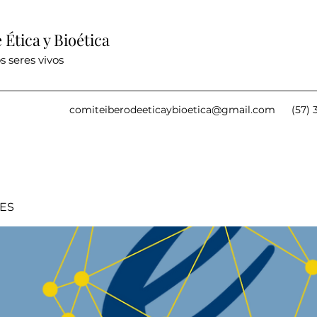
Ética y Bioética
s seres vivos
comiteiberodeeticaybioetica@gmail.com
(57) 
IES