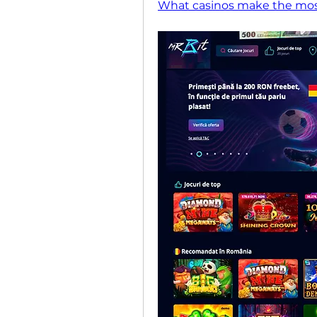
What casinos make the mo