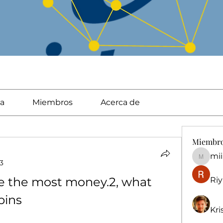
a
Miembros
Acerca de
Miembr
mi
miingu
3
 the most money.2, what 
Riy
pins
Kri