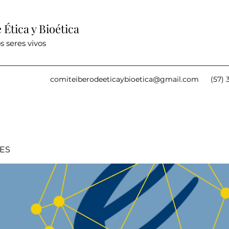
Ética y Bioética
s seres vivos
comiteiberodeeticaybioetica@gmail.com
(57) 
IES