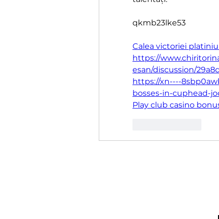
qkmb23lke53
Calea victoriei platin
https://www.chirito
esan/discussion/29a8
https://xn----8sbp0aw
bosses-in-cuphead-jo
Play club casino bonu
Like
Reply