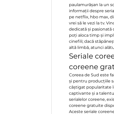
paulamurășan la un soț
informații despre seria
pe netflix, hbo max, d
vrei să le vezi la tv. V
dedicată și pasionată 
poți aloca timp și imp
cinefili; dacă stăpâneș
altă limbă, atunci alăt
Seriale coree
coreene grat
Coreea de Sud este fa
și pentru producțiile s
câștigat popularitate î
captivante și a talentul
serialelor coreene, exi
coreene gratuite dispo
Aceste seriale coreene