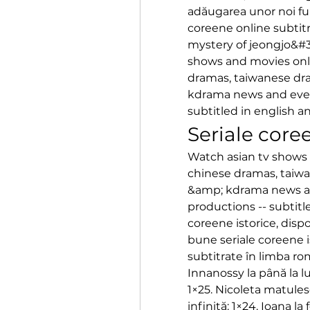
adăugarea unor noi func
coreene online subtitr
mystery of jeongjo&#39
shows and movies onli
dramas, taiwanese dr
kdrama news and event
subtitled in english a
Seriale core
Watch asian tv shows 
chinese dramas, taiwa
&amp; kdrama news an
productions -- subtitl
coreene istorice, dispon
bune seriale coreene ist
subtitrate în limba rom
Innanossy la până la lun
1×25. Nicoleta matulesc
infinită: 1×24. Ioana la 