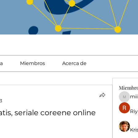
a
Miembros
Acerca de
Miembr
mi
miingu
3
tis, seriale coreene online
Riy
Kri