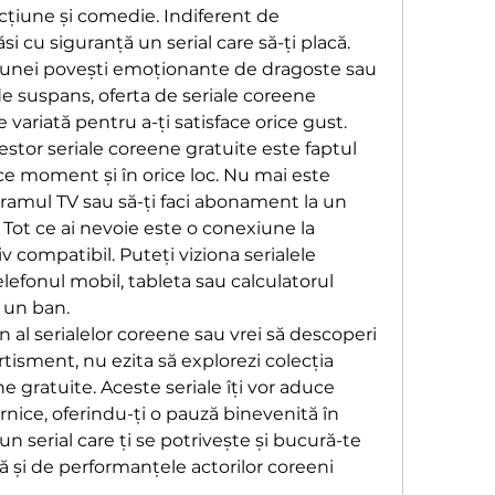
cțiune și comedie. Indiferent de 
ăsi cu siguranță un serial care să-ți placă. 
a unei povești emoționante de dragoste sau 
de suspans, oferta de seriale coreene 
 variată pentru a-ți satisface orice gust.
stor seriale coreene gratuite este faptul 
ice moment și în orice loc. Nu mai este 
ramul TV sau să-ți faci abonament la un 
 Tot ce ai nevoie este o conexiune la 
v compatibil. Puteți viziona serialele 
lefonul mobil, tableta sau calculatorul 
i un ban.
n al serialelor coreene sau vrei să descoperi 
tisment, nu ezita să explorezi colecția 
e gratuite. Aceste seriale îți vor aduce 
nice, oferindu-ți o pauză binevenită în 
 un serial care ți se potrivește și bucură-te 
 și de performanțele actorilor coreeni 