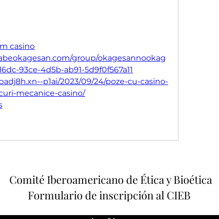
ium casino
rinabeokagesan.com/group/okagesannookag
d6dc-93ce-4d5b-ab91-5d9f0f567a11
badj8h.xn--p1ai/2023/09/24/poze-cu-casino-
curi-mecanice-casino/
s
Comité Iberoamericano de Ética y Bioética
Formulario de inscripción al CIEB