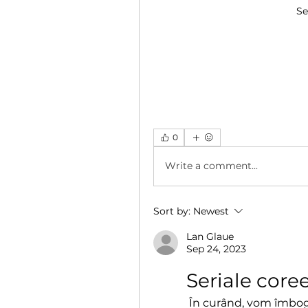
Se
0
Write a comment...
Sort by:
Newest
Lan Glaue
Sep 24, 2023
Seriale core
 În curând, vom îmbogăți experiența voastră pe platformă prin 