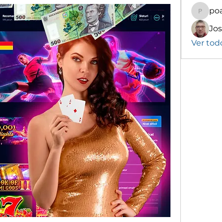
poa
poalekr
Ver tod