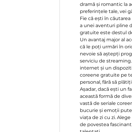
dramă și romantic la a
preferințele tale, vei g
Fie că ești în căutare
a unei aventuri pline 
gratuite este destul de
Un avantaj major al ace
că le poți urmări în or
nevoie să aștepți prog
serviciu de streaming.
internet și un dispoziti
coreene gratuite pe te
personal, fără să plătiț
Așadar, dacă ești un fa
această formă de diver
vastă de seriale coreen
bucurie și emoții puter
viața de zi cu zi. Alege
de povestea fascinantă
talentați.