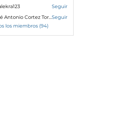
lekra123
Seguir
a123
José Antonio Cortez Torrez
Seguir
os los miembros (94)