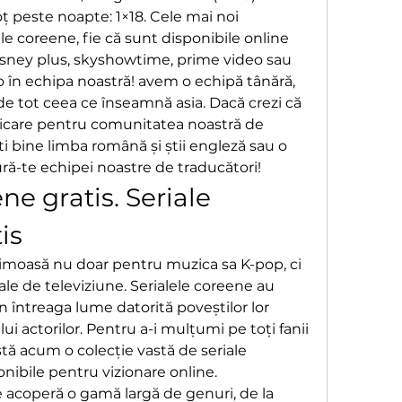
 peste noapte: 1×18. Cele mai noi 
le coreene, fie că sunt disponibile online 
isney plus, skyshowtime, prime video sau 
ino în echipa noastră! avem o echipă tânără, 
de tot ceea ce înseamnă asia. Dacă crezi că 
licare pentru comunitatea noastră de 
ti bine limba română și știi engleză sau o 
ură-te echipei noastre de traducători! 
ne gratis. Seriale 
is
imoasă nu doar pentru muzica sa K-pop, ci 
ale de televiziune. Serialele coreene au 
n întreaga lume datorită poveștilor lor 
ui actorilor. Pentru a-i mulțumi pe toți fanii 
stă acum o colecție vastă de seriale 
nibile pentru vizionare online.
 acoperă o gamă largă de genuri, de la 