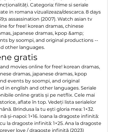
ționalități. Categoria: filme si seriale 
ate in romana vizualizeaza/descarca. 8 days 
;s assassination (2007). Watch asian tv 
ne for free! korean dramas, chinese 
amas, japanese dramas, kpop &amp; 
s by soompi, and original productions -- 
nd other languages. 
ene gratis
and movies online for free! korean dramas, 
nese dramas, japanese dramas, kpop 
d events by soompi, and original 
ed in english and other languages. Seriale 
ibile online gratis și pe netflix. Cele mai 
orice, aflate în top. Vedeți lista serialelor 
ână. Brindusa la tu ești gloria mea: 1×32. 
ă și-napoi: 1×16. Ioana la dragoste infinită: 
u la dragoste infinită: 1×25. Ana la dragoste 
﻿forever love / dragoste infinită (2023) 