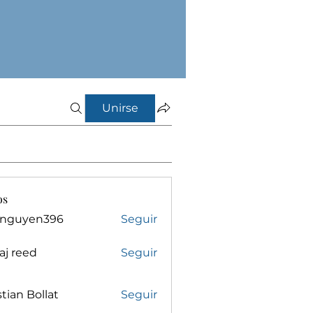
Unirse
os
inguyen396
Seguir
yen396
aj reed
Seguir
stian Bollat
Seguir