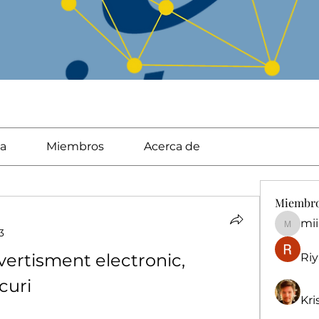
a
Miembros
Acerca de
Miembr
mi
miingu
3
vertisment electronic, 
Riy
curi
Kri