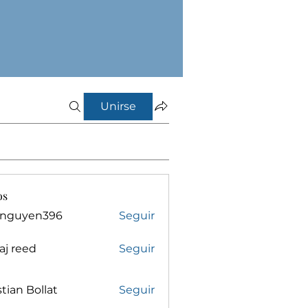
Unirse
os
inguyen396
Seguir
yen396
aj reed
Seguir
stian Bollat
Seguir