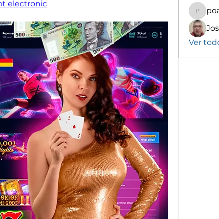
t electronic
poa
poalekr
Ver tod