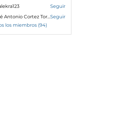
lekra123
Seguir
a123
José Antonio Cortez Torrez
Seguir
os los miembros (94)