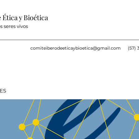
Ética y Bioética
s seres vivos
comiteiberodeeticaybioetica@gmail.com
(57) 
IES