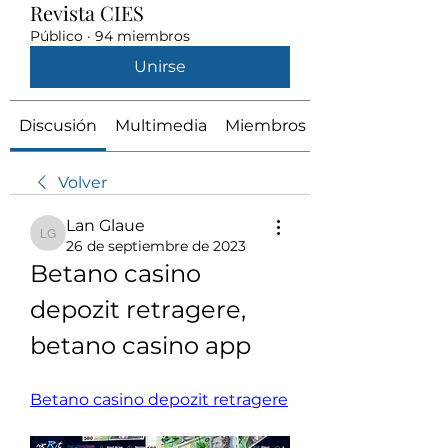
Revista CIES
Público
·
94 miembros
Unirse
Discusión
Multimedia
Miembros
Volver
Lan Glaue
Lan Glaue
26 de septiembre de 2023
Betano casino 
depozit retragere, 
betano casino app
Betano casino depozit retragere