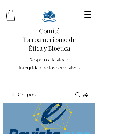
Comité
Iberoamericano de
Ética y Bioética
Respeto a la vida e
integridad de los seres vivos
Grupos