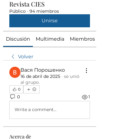
Revista CIES
Público
·
94 miembros
Unirse
Discusión
Multimedia
Miembros
Volver
Вася Порошенко
16 de abril de 2025
·
se unió
al grupo.
0
0
1
Write a comment...
Acerca de