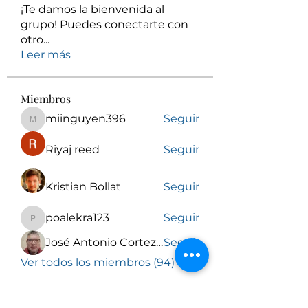
¡Te damos la bienvenida al
grupo! Puedes conectarte con
otro
...
Leer más
Miembros
miinguyen396
Seguir
miinguyen396
Riyaj reed
Seguir
Kristian Bollat
Seguir
poalekra123
Seguir
poalekra123
José Antonio Cortez Torrez
Seguir
Ver todos los miembros (94)