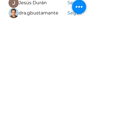
Jesús Durán
Seguir
dra.gbustamante
Seguir
Ver todos los miembros (9)
Comité Iberoamericano de Ética
y Bioética
Formulario de inscripción al
CIEB
Inscribirme
comiteiberodeeticaybioetica@gmail.com