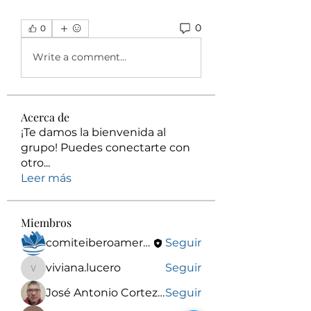
0
0
Write a comment...
Acerca de
¡Te damos la bienvenida al
grupo! Puedes conectarte con
otro
...
Leer más
Miembros
comiteiberoamericanodeetica y bioetica
Seguir
viviana.lucero
Seguir
viviana.lucero
José Antonio Cortez Torrez
Seguir