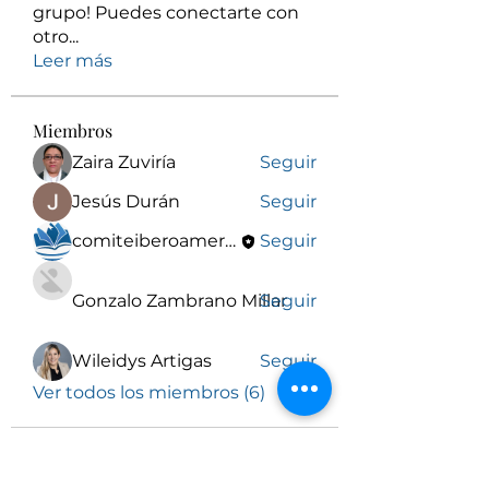
grupo! Puedes conectarte con
otro
...
Leer más
Miembros
Zaira Zuviría
Seguir
Jesús Durán
Seguir
comiteiberoamericanodeetica y bioetica
Seguir
Gonzalo Zambrano Millar
Seguir
Wileidys Artigas
Seguir
Ver todos los miembros (6)