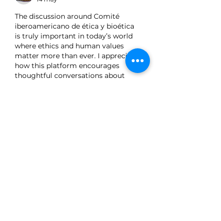
The discussion around Comité 
iberoamericano de ética y bioética 
is truly important in today’s world 
where ethics and human values 
matter more than ever. I appreciate 
how this platform encourages 
thoughtful conversations about 
bioethics, responsibility, and social 
awareness across different 
communities. Content like this 
helps readers understand the deeper 
connection between science, 
humanity, and ethical decision-
making. I also enjoy discovering 
informative platforms while 
exploring online communities such 
as 
jai club
, where people stay 
engaged with trending topics and 
meaningful discussions.…
Mostrar más