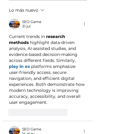
Lo más nuevo
Las revistas científicas
presentan siempre resultados
SEO Game
valederos
31 jul
Current trends in 
research 
methods
 highlight data-driven 
analysis, AI-assisted studies, and 
evidence-based decision-making 
across different fields. Similarly, 
play in ex
 platforms emphasize 
user-friendly access, secure 
navigation, and efficient digital 
experiences. Both demonstrate how 
modern technology is improving 
accuracy, accessibility, and overall 
user engagement.
Me gusta
Reaccionar
SEO Game
14 may