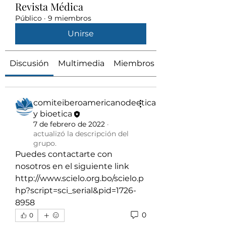
Revista Médica
Público
·
9 miembros
Unirse
Discusión
Multimedia
Miembros
comiteiberoamericanodeetica
y bioetica
7 de febrero de 2022
·
actualizó la descripción del
grupo.
Puedes contactarte con 
nosotros en el siguiente link 
http://www.scielo.org.bo/scielo.p
hp?script=sci_serial&pid=1726-
8958
0
0