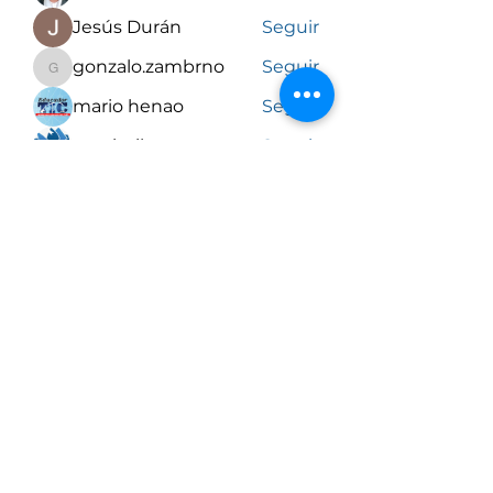
Jesús Durán
Seguir
gonzalo.zambrno
Seguir
gonzalo.zambrno
mario henao
Seguir
comiteiberoamericanodeetica y bioetica
Seguir
Ver todos los miembros (9)
Comité Iberoamericano de Ética
y Bioética
Formulario de inscripción al
CIEB