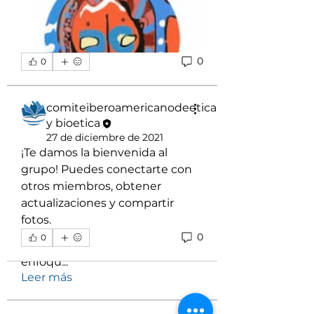
0
0
comiteiberoamericanodeetica
y bioetica
27 de diciembre de 2021
¡Te damos la bienvenida al 
grupo! Puedes conectarte con 
otros miembros, obtener 
actualizaciones y compartir 
Acerca de
fotos.
Revista transdisciplinar de
0
0
publicación semestral con
enfoqu
...
Leer más