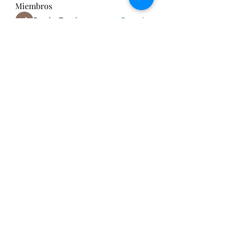
Miembros
Jesús Durán
Seguir
Ricardo J. Chaparro
Seguir
mario henao
Seguir
José Antonio Cortez Torrez
Seguir
comiteiberoamericanodeetica y bioetica
Seguir
Ver todos los miembros (10)
Comité Iberoamericano de Ética
y Bioética
Formulario de inscripción al